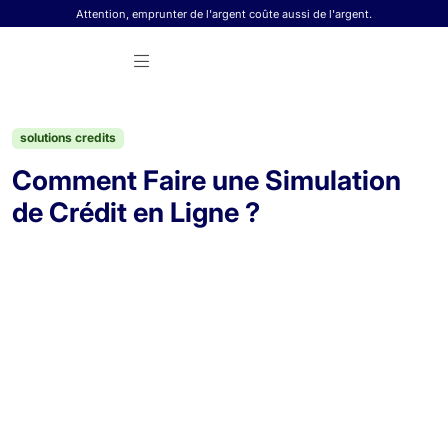
Skip to content
Attention, emprunter de l'argent coûte aussi de l'argent.
solutions credits
Comment Faire une Simulation
de Crédit en Ligne ?