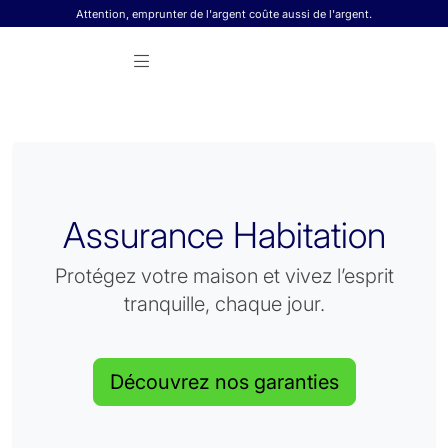
Skip to content
Attention, emprunter de l'argent coûte aussi de l'argent.
Assurance Habitation
Protégez votre maison et vivez l’esprit
tranquille, chaque jour.
Découvrez nos garanties