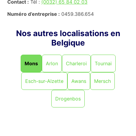
Contact :
Tél :
(0032) 65 84 02 03
Numéro d’entreprise :
0459.386.654
Nos autres localisations en
Belgique
Mons
Arlon
Charleroi
Tournai
Esch-sur-Alzette
Awans
Mersch
Drogenbos