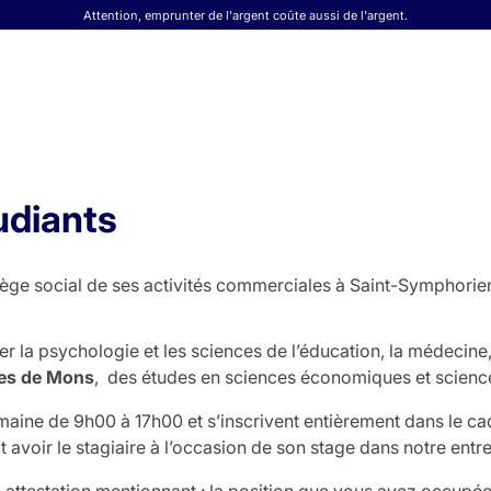
Attention, emprunter de l'argent coûte aussi de l'argent.
udiants
siège social de ses activités commerciales à Saint-Symphorie
er la psychologie et les sciences de l’éducation, la médecine,
ues de Mons
, des études en sciences économiques et sciences
maine de 9h00 à 17h00 et s’inscrivent entièrement dans le c
t avoir le stagiaire à l’occasion de son stage dans notre entre
attestation mentionnant : la position que vous avez occupée 