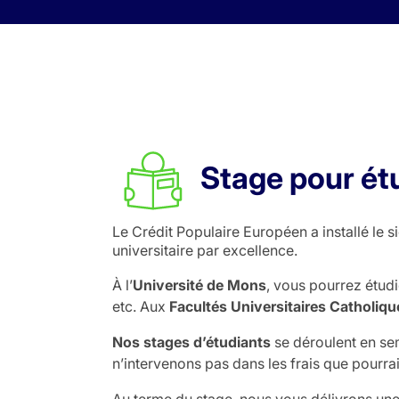
Skip to content
Stage pour ét
Le Crédit Populaire Européen a installé le 
universitaire par excellence.
À l’
Université de Mons
, vous pourrez étudi
etc. Aux
Facultés Universitaires Catholiq
Nos stages
d’étudiants
se déroulent en se
n’intervenons pas dans les frais que pourrai
Au terme du stage, nous vous délivrons une 