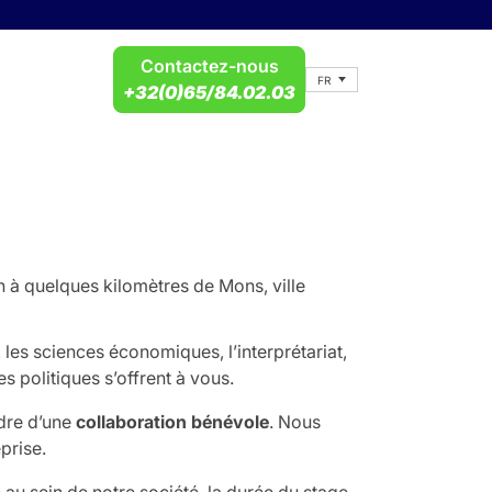
Contactez-nous
FR
+32(0)65/84.02.03
n à quelques kilomètres de Mons, ville
 les sciences économiques, l’interprétariat,
 politiques s’offrent à vous.
adre d’une
collaboration bénévole
. Nous
prise.
au sein de notre société, la durée du stage,