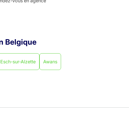
rendez-vous en agence
en Belgique
Esch-sur-Alzette
Awans