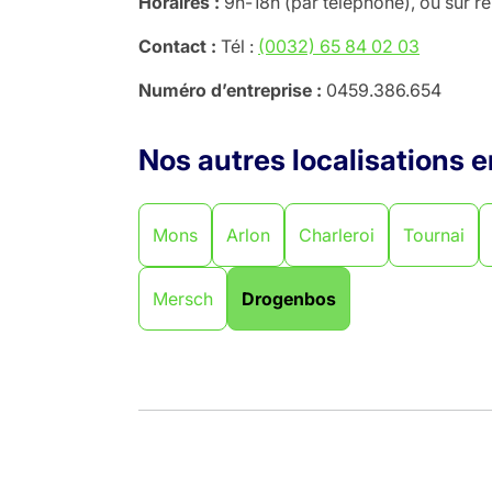
Horaires :
9h-18h (par téléphone), ou sur 
Contact :
Tél :
(0032) 65 84 02 03
Numéro d’entreprise :
0459.386.654
Nos autres localisations 
Mons
Arlon
Charleroi
Tournai
Mersch
Drogenbos