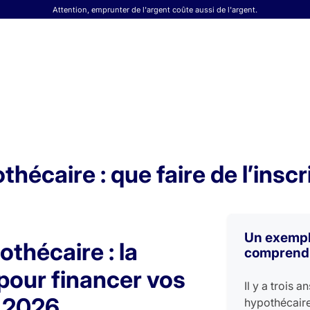
Attention, emprunter de l'argent coûte aussi de l'argent.
hécaire : que faire de l’inscr
Un exempl
thécaire : la
comprend
 pour financer vos
Il y a trois 
n 2026
hypothécaire