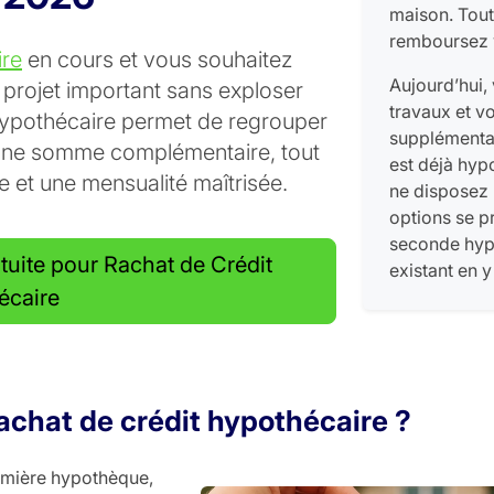
maison. Tout
remboursez v
ire
en cours et vous souhaitez
Aujourd’hui,
projet important sans exploser
travaux et v
 hypothécaire permet de regrouper
supplémentai
r une somme complémentaire, tout
est déjà hyp
 et une mensualité maîtrisée.
ne disposez p
options se pr
seconde hypo
tuite pour Rachat de Crédit
existant en 
écaire
chat de crédit hypothécaire ?
remière hypothèque,