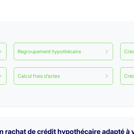
Regroupement hypothécaire
Créd
Calcul frais d’actes
Créd
un rachat de crédit hypothécaire adapté à v