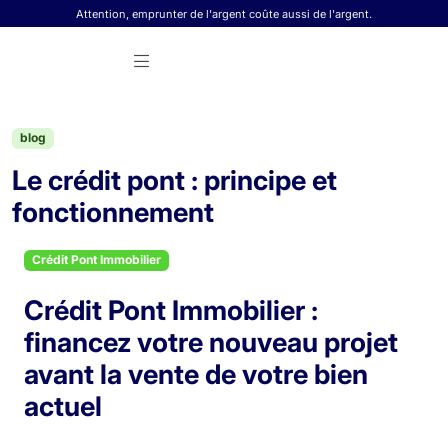
Skip to content
Attention, emprunter de l'argent coûte aussi de l'argent.
blog
Le crédit pont : principe et
fonctionnement
Crédit Pont Immobilier
Crédit Pont Immobilier :
financez votre nouveau projet
avant la vente de votre bien
actuel