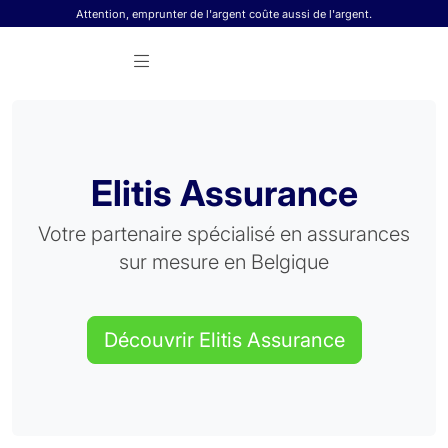
Skip to content
Attention, emprunter de l'argent coûte aussi de l'argent.
Elitis Assurance
Votre partenaire spécialisé en assurances
sur mesure en Belgique
Découvrir Elitis Assurance