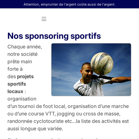
Skip to content
Attention, emprunter de l'argent coûte aussi de l'argent.
Nos sponsoring sportifs
Chaque année,
notre société
prête main
forte à
des
projets
sportifs
locaux
:
organisation
d’un tournoi de foot local, organisation d’une marche
ou d’une course VTT, jogging ou cross de masse,
randonnée cyclotouriste etc…la liste des activités est
aussi longue que variée.