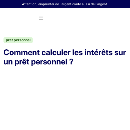
Skip to content
Attention, emprunter de l'argent coûte aussi de l'argent.
pret personnel
Comment calculer les intérêts sur
un prêt personnel ?