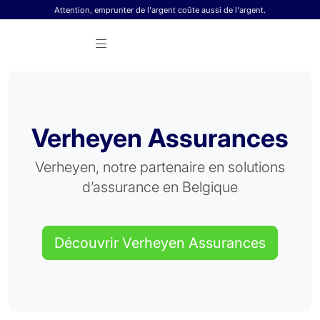
Skip to content
Attention, emprunter de l'argent coûte aussi de l'argent.
Verheyen Assurances
Verheyen, notre partenaire en solutions
d’assurance en Belgique
Découvrir Verheyen Assurances