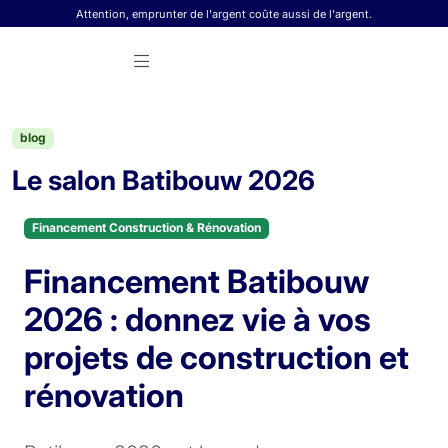
Skip to content
Attention, emprunter de l'argent coûte aussi de l'argent.
blog
Le salon Batibouw 2026
Financement Construction & Rénovation
Financement Batibouw
2026 : donnez vie à vos
projets de construction et
rénovation