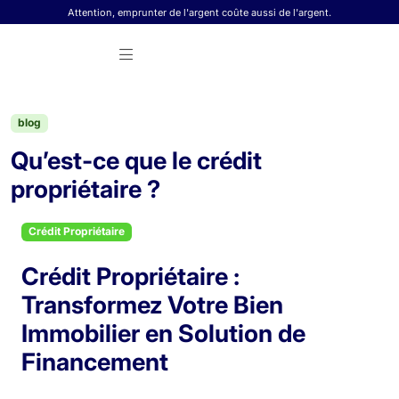
Skip to content
Attention, emprunter de l'argent coûte aussi de l'argent.
blog
Qu’est-ce que le crédit
propriétaire ?
Crédit Propriétaire
Crédit Propriétaire :
Transformez Votre Bien
Immobilier en Solution de
Financement